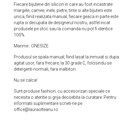
Fiecare bijuterie din silicon in care au fost incastrate
margele, camee, inele, pietre, tinte si alte bijuterii este
unica, fiind realizata manual, fiecare geaca in parte este
rupta si decupata de designerul nostru, astfel incat
produsele pe stoc sau la comanda nu pot fi identice
100%.
Marime : ONESIZE
Produsul se spala manual, fiind lasat la inmuiat si dupa
agitat usor, fara frecare, la 30 grade C, folosindu-se
detergenti normali, fara inalbitori.
Nu se calca!
Sunt produse fashion, cu accesorizari speciale ce
necesita o atentie si grija deosebita la curatare. Pentru
informatii suplimentare scrieti-ne pe
office@lauraolteanu.ro