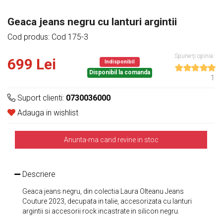
Geaca jeans negru cu lanturi argintii
Cod produs: Cod 175-3
Spune-ţi opinia:
699 Lei
Indisponibil
Disponibil la comanda
1
Suport clienti:
0730036000
Adauga in wishlist
Anunta-ma cand revine in stoc
Descriere
Geaca jeans negru, din colectia Laura Olteanu Jeans
Couture 2023, decupata in talie, accesorizata cu lanturi
argintii si accesorii rock incastrate in silicon negru.