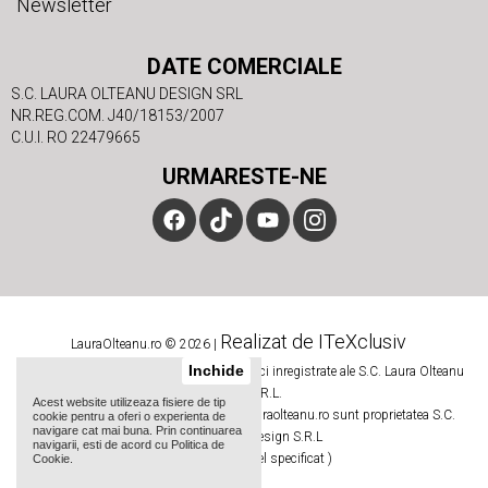
Newsletter
DATE COMERCIALE
S.C. LAURA OLTEANU DESIGN SRL
NR.REG.COM. J40/18153/2007
C.U.I. RO 22479665
URMARESTE-NE
Realizat de ITeXclusiv
LauraOlteanu.ro © 2026 |
Inchide
Numele si logoul Laura Olteanu sunt marci inregistrate ale S.C. Laura Olteanu
Design S.R.L.
Acest website utilizeaza fisiere de tip
Toate imaginile si textele de pe site-ul lauraolteanu.ro sunt proprietatea S.C.
cookie pentru a oferi o experienta de
navigare cat mai buna. Prin continuarea
Laura Olteanu Design S.R.L
navigarii, esti de acord cu Politica de
( Daca nu este altfel specificat )
Cookie.