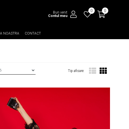
0
0
Bun venit
Contul meu
EA NOASTRA
CONTACT
Tip afisare: