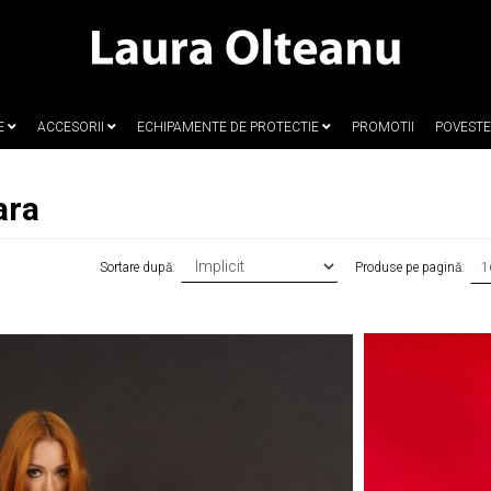
E
ACCESORII
ECHIPAMENTE DE PROTECTIE
PROMOTII
POVEST
ara
Produse pe pagină:
Sortare după: