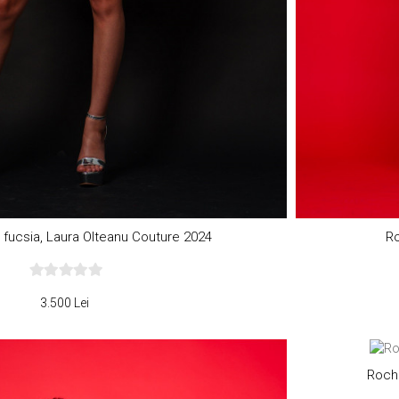
 fucsia, Laura Olteanu Couture 2024
Ro
3.500 Lei
Rochi