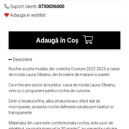
Suport clienti:
0730036000
Adauga in wishlist
.
Adaugă în Coş
Descriere
Rochie scurta mulata, din colectia Couture 2022-2023 a casei
de moda Laura Olteanu, din broderie de matase si paiete.
Ca in fiecare sezon al nuntilor, casa de moda Laura Olteanu,
vine cu o propunere pentru rochia de cununie.
Dintr-o tesatura fina, alba stralucitoare, efect dat de
micropaiete, aceasta rochie defineste silueta prin taieturi si
transparente.
Materialul din care este confectionata rochia, este usor de
intretinut, se spala manual la 30 grade C, nu necesita calcare