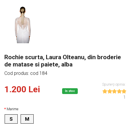
Rochie scurta, Laura Olteanu, din broderie
de matase si paiete, alba
Cod produs: cod 184
Spune-ţi opinia:
1.200 Lei
In stoc
1
Marime
S
M