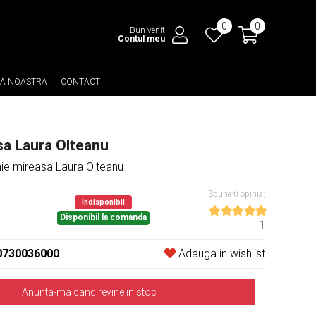
0
0
Bun venit
Contul meu
EA NOASTRA
CONTACT
sa Laura Olteanu
ie mireasa Laura Olteanu
Spune-ţi opinia:
Indisponibil
Disponibil la comanda
1
0730036000
Adauga in wishlist
Anunta-ma cand revine in stoc