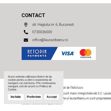
CONTACT
str. Hagiului nr. 6, Bucuresti
0730036000
office@lauraolteanu.ro
Acest website utilizeaza fisiere de tip
cookie pentru a oferi o experienta de
navigare cat mai buna. Prin continuarea
navigarii, esti de acord cu Politica de
LauraOlteanu.ro © 2026 |
Realizat de ITeXclusiv
Cookie.
Numele si logoul Laura Olteanu sunt marci inregistrate ale S.C. Laur
Inchide
Preferinte
Accept
Toate imaginile si textele de pe site-ul lauraolteanu.ro sunt proprieta
( Daca nu este altfel specificat )