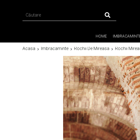
HOME
IMBRACAMINT
Acasa
Imbracaminte
Rochii De Mireasa
Rochii Mirea