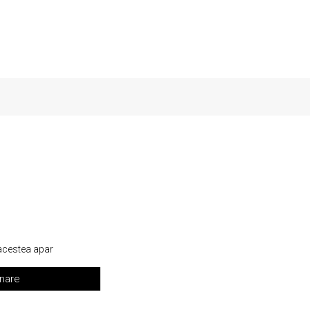
 acestea apar
nare