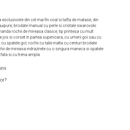
esclusiviste din cel mai fin voal si tafta de matase, din
guipure, brodate manual cu perle si cristale swarovski.
nda rochii de mireasa clasice, tip printesa cu mult
e jos si corset in partea superioara, cu umerii goi sau cu
 cu spatele gol, rochii cu talie inalta cu centuri brodate
hii de mireasa indraznete cu o singura maneca si spatele
 fata si cu trena ampla.
imi
or?