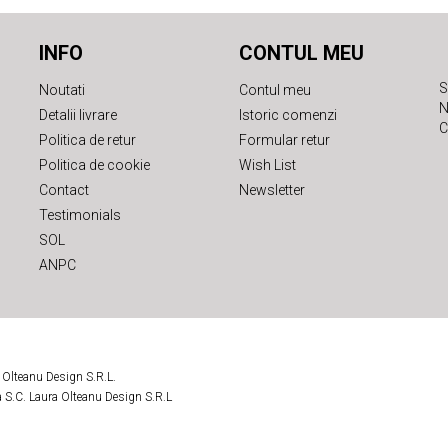
INFO
CONTUL MEU
S
Noutati
Contul meu
N
Detalii livrare
Istoric comenzi
C
Politica de retur
Formular retur
Politica de cookie
Wish List
Contact
Newsletter
Testimonials
SOL
ANPC
a Olteanu Design S.R.L.
tea S.C. Laura Olteanu Design S.R.L