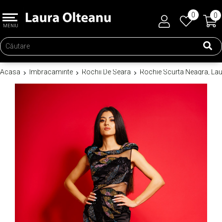
0
0
MENIU
Acasa
Imbracaminte
Rochii De Seara
Rochie Scurta Neagra, La