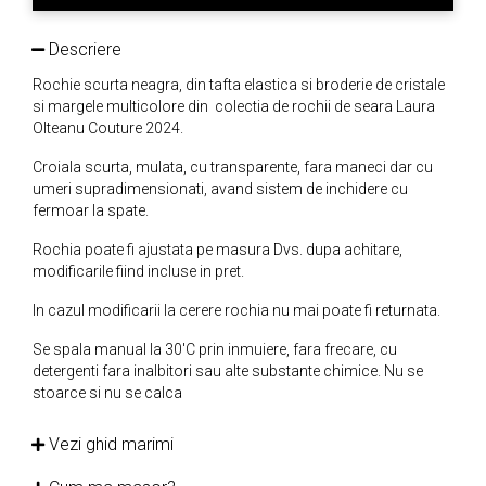
Descriere
Rochie scurta neagra, din tafta elastica si broderie de cristale
si margele multicolore din colectia de rochii de seara Laura
Olteanu Couture 2024.
Croiala scurta, mulata, cu transparente, fara maneci dar cu
umeri supradimensionati, avand sistem de inchidere cu
fermoar la spate.
Rochia poate fi ajustata pe masura Dvs. dupa achitare,
modificarile fiind incluse in pret.
In cazul modificarii la cerere rochia nu mai poate fi returnata.
Se spala manual la 30'C prin inmuiere, fara frecare, cu
detergenti fara inalbitori sau alte substante chimice. Nu se
stoarce si nu se calca
Vezi ghid marimi