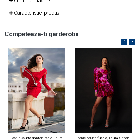
Cum ma masor?
Caracteristici produs
Competeaza-ti garderoba
‹
›
Rochie scurta dantela rosie, Laura
Rochie scurta fucsia, Laura Olteanu