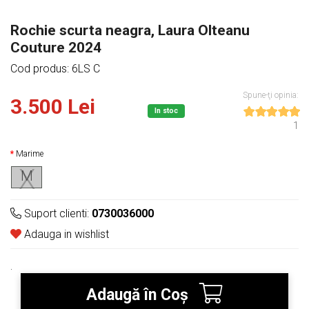
Rochie scurta neagra, Laura Olteanu
Couture 2024
Cod produs: 6LS C
Spune-ţi opinia:
3.500 Lei
In stoc
1
Marime
M
Suport clienti:
0730036000
Adauga in wishlist
.
Adaugă în Coş