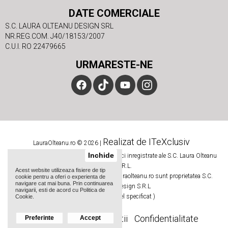
DATE COMERCIALE
S.C. LAURA OLTEANU DESIGN SRL
NR.REG.COM. J40/18153/2007
C.U.I. RO 22479665
URMARESTE-NE
Realizat de ITeXclusiv
LauraOlteanu.ro © 2026 |
Inchide
Numele si logoul Laura Olteanu sunt marci inregistrate ale S.C. Laura Olteanu
Design S.R.L.
Acest website utilizeaza fisiere de tip
Toate imaginile si textele de pe site-ul lauraolteanu.ro sunt proprietatea S.C.
cookie pentru a oferi o experienta de
navigare cat mai buna. Prin continuarea
Laura Olteanu Design S.R.L
navigarii, esti de acord cu Politica de
( Daca nu este altfel specificat )
Cookie.
GDPR
Termeni si conditii
Confidentialitate
Preferinte
Accept