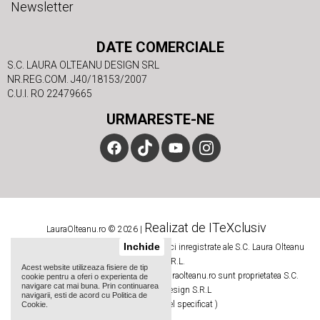
Newsletter
DATE COMERCIALE
S.C. LAURA OLTEANU DESIGN SRL
NR.REG.COM. J40/18153/2007
C.U.I. RO 22479665
URMARESTE-NE
Realizat de ITeXclusiv
LauraOlteanu.ro © 2026 |
Inchide
Numele si logoul Laura Olteanu sunt marci inregistrate ale S.C. Laura Olteanu
Design S.R.L.
Acest website utilizeaza fisiere de tip
Toate imaginile si textele de pe site-ul lauraolteanu.ro sunt proprietatea S.C.
cookie pentru a oferi o experienta de
navigare cat mai buna. Prin continuarea
Laura Olteanu Design S.R.L
navigarii, esti de acord cu Politica de
( Daca nu este altfel specificat )
Cookie.