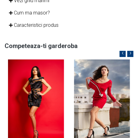
Vezi ghid marimi
Cum ma masor?
Caracteristici produs
Competeaza-ti garderoba
‹
›