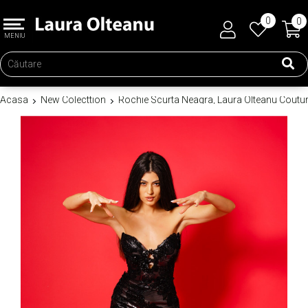
0
0
MENIU
Acasa
New Colecttion
Rochie Scurta Neagra, Laura Olteanu Coutu