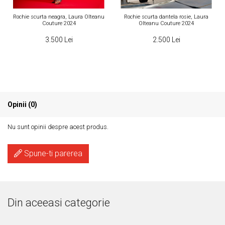
Rochie scurta neagra, Laura Olteanu
Rochie scurta dantela rosie, Laura
e
Couture 2024
Olteanu Couture 2024
3.500 Lei
2.500 Lei
Opinii (0)
Nu sunt opinii despre acest produs.
Spune-ti parerea
Din aceeasi categorie