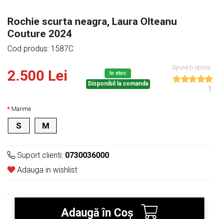
Rochie scurta neagra, Laura Olteanu
Couture 2024
Cod produs: 1587C
Spune-ţi opinia:
2.500 Lei
In stoc
Disponibil la comanda
1
Marime
S
M
Suport clienti:
0730036000
Adauga in wishlist
.
Adaugă în Coş