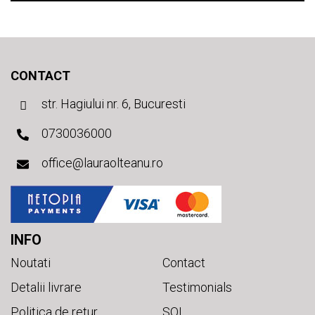
CONTACT
str. Hagiului nr. 6, Bucuresti
0730036000
office@lauraolteanu.ro
INFO
Noutati
Contact
Detalii livrare
Testimonials
Politica de retur
SOL