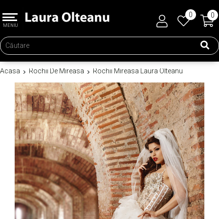
0
0
MENIU
Acasa
Rochii De Mireasa
Rochii Mireasa Laura Olteanu