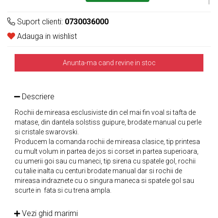
1
Suport clienti:
0730036000
Adauga in wishlist
Anunta-ma cand revine in stoc
Descriere
Rochii de mireasa esclusiviste din cel mai fin voal si tafta de
matase, din dantela solstiss guipure, brodate manual cu perle
si cristale swarovski.
Producem la comanda rochii de mireasa clasice, tip printesa
cu mult volum in partea de jos si corset in partea superioara,
cu umerii goi sau cu maneci, tip sirena cu spatele gol, rochii
cu talie inalta cu centuri brodate manual dar si rochii de
mireasa indraznete cu o singura maneca si spatele gol sau
scurte in fata si cu trena ampla.
Vezi ghid marimi