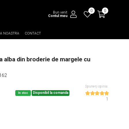
0
0
Bun venit
Contul meu
EA NOASTRA
CONTACT
a alba din broderie de margele cu
 162
Spune-ţi opinia:
Disponibil la comanda
In stoc
1