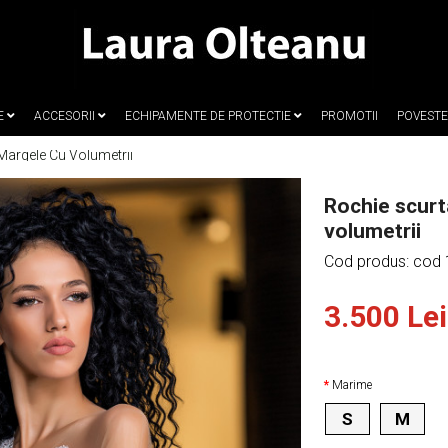
E
ACCESORII
ECHIPAMENTE DE PROTECTIE
PROMOTII
POVEST
Margele Cu Volumetrii
Rochie scurt
volumetrii
Cod produs: cod
3.500 Lei
Marime
S
M