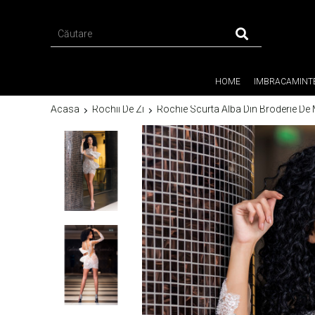
HOME
IMBRACAMINT
Acasa
Rochii De Zi
Rochie Scurta Alba Din Broderie De 