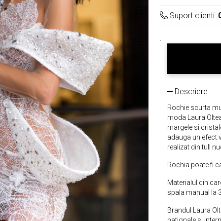
Suport clienti:
.
Descriere
Rochie scurta mul
moda Laura Oltean
margele si crista
adauga un efect v
realizat din tull 
Rochia poate fi c
Materialul din car
spala manual la 3
Brandul Laura Olt
nationale si inter