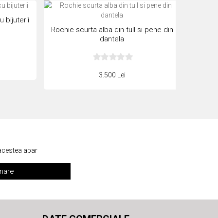
 bijuterii
Rochie scurta alba din tull si pene din
Rochie
dantela
So
3.500 Lei
 acestea apar
nare