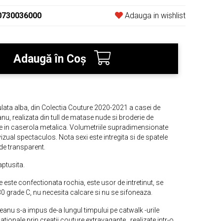
0730036000
Adauga in wishlist
Adaugă în Coş
ata alba, din Colectia Couture 2020-2021 a casei de
u, realizata din tull de matase nude si broderie de
le in caserola metalica. Volumetriile supradimensionate
izual spectaculos. Nota sexi este intregita si de spatele
nude transparent.
aptusita.
e este confectionata rochia, este usor de intretinut, se
0 grade C, nu necesita calcare si nu se sifoneaza.
eanu s-a impus de-a lungul timpului pe catwalk -urile
nationale prin creatii couture extravagante , realizate intr-o