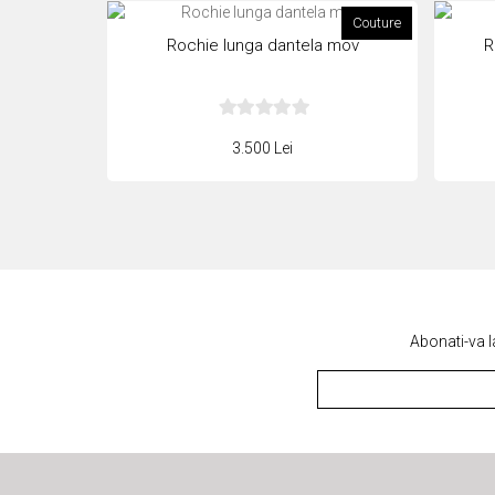
Couture
Rochie lunga dantela mov
R
3.500 Lei
Abonati-va l