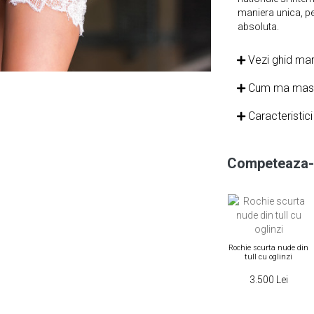
maniera unica, pe
absoluta.
Vezi ghid mar
Cum ma mas
Caracteristic
Competeaza-t
Rochie scurta nude din
tull cu oglinzi
Rochie scurta, Laura
3.500 Lei
Olteanu, din broderie de
matase si paiete, alba