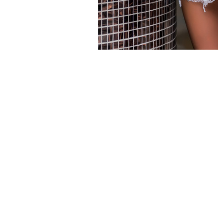
Rochie scurta nude din
tull cu oglinzi
3.500 Lei