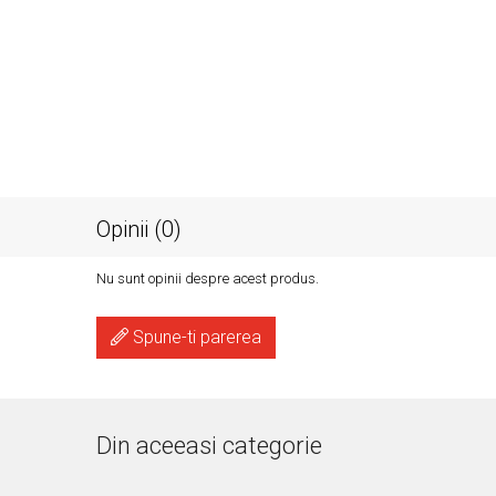
Rochie scurta turquoise
Rochie scu
din paiete mate
dantela 
cristale
supradim
3.500 Lei
3.50
Opinii (0)
Nu sunt opinii despre acest produs.
Spune-ti parerea
Din aceeasi categorie