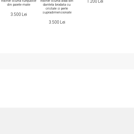
Rochie scurta turquoise
Rochie scurta alba din
Rochie scur
1.200 Lei
din paiete mate
dantela brodata cu
tull si pene
cristale si perle
supradimensionate
3.500 Lei
3.50
3.500 Lei