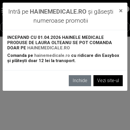
0
×
0
Intră pe
HAINEMEDICALE.RO
și găsești
MENIU
numeroase promotii
INCEPAND CU 01.04.2026 HAINELE MEDICALE
PRODUSE DE LAURA OLTEANU SE POT COMANDA
DOAR PE
HAINEMEDICALE.RO
Acasa
Echipamente De Protectie
Comanda pe
hainemedicale.ro
cu ridicare din Easybox
Echipamente de protectie
și plătești doar 12 lei la transport.
Nu sunt produse în această categorie.
Continuă
Inchide
Vezi site-ul