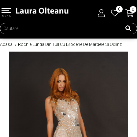
0
0
MENIU
Acasa
Rochie Lunga Din Tull Cu Broderie De Margele Si Oglinzi