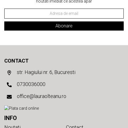
noutati imediat ce acestea apar
Abonare
CONTACT
str. Hagiului nr. 6, Bucuresti
0730036000
office@lauraolteanu.ro
INFO
Noutati
Contact