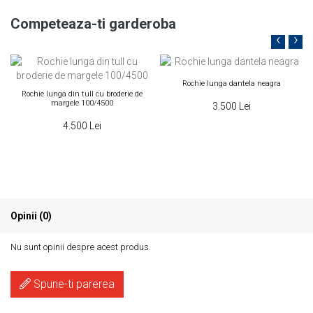
Competeaza-ti garderoba
‹
›
Rochie lunga dantela neagra
Rochie lunga din tull cu broderie de
margele 100/4500
3.500 Lei
4.500 Lei
Opinii (0)
Nu sunt opinii despre acest produs.
Spune-ti parerea