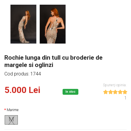
Rochie lunga din tull cu broderie de
margele si oglinzi
Cod produs: 1744
Spune-ţi opinia:
5.000 Lei
In stoc
1
Marime
M