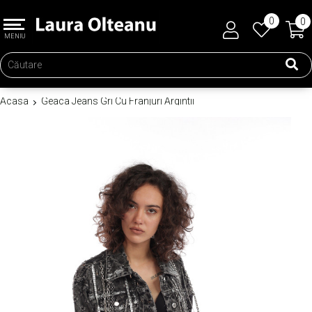
0
0
MENIU
Acasa
Geaca Jeans Gri Cu Franjuri Argintii