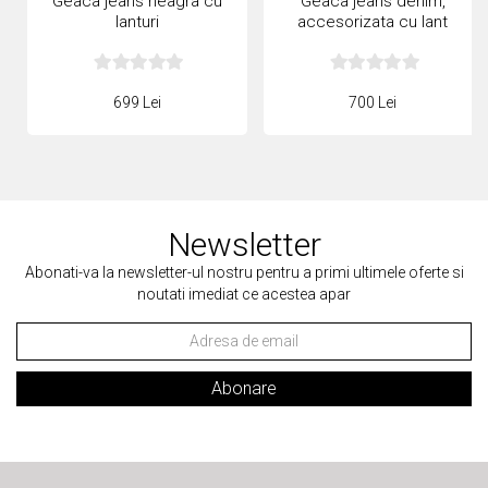
Geaca jeans neagra cu
Geaca jeans denim,
lanturi
accesorizata cu lant
auriu gros si perle
supradimensionate
699 Lei
700 Lei
Newsletter
Abonati-va la newsletter-ul nostru pentru a primi ultimele oferte si
noutati imediat ce acestea apar
Abonare