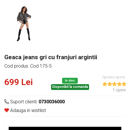
Geaca jeans gri cu franjuri argintii
Cod produs: Cod 175-5
Spune-ţi opinia:
699 Lei
In stoc
Disponibil la comanda
1 opinii
Suport clienti:
0730036000
Adauga in wishlist
.