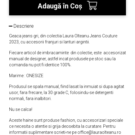
Adaugă în Coş
Descriere
Geaca jeans gri, din colectia Laura Olteanu Jeans Couture
2023, cu accesorii franjuri si lanturi argintii.
Fiecare articol de imbracaminte din colectie, este accesorizat
manual de designer, astfel incat produsele pe stoc sau la
comanda nu pot fi identice 100%.
Marime : ONESIZE
Produsul se spala manual, fiind lasat la inmuiat si dupa agitat
usor, fara frecare, la 30 grade C, folosindu-se detergenti
normali, fara inalbitori.
Nu se calca!
Aceste haine sunt produse fashion, cu accesorizari speciale
ce necesita o atentie si grija deosebita la curatare. Pentru
informatii suplimentare scrieti-ne pe office@lauraolteanu.ro