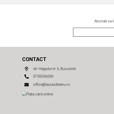
Abonati-va l
CONTACT
str. Hagiului nr. 6, Bucuresti
0730036000
office@lauraolteanu.ro