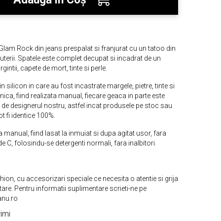
lam Rock din jeans prespalat si franjurat cu un tatoo din
bijuterii. Spatele este complet decupat si incadrat de un
rgintii, capete de mort, tinte si perle.
in silicon in care au fost incastrate margele, pietre, tinte si
 unica, fiind realizata manual, fiecare geaca in parte este
 de designerul nostru, astfel incat produsele pe stoc sau
 fi identice 100%.
manual, fiind lasat la inmuiat si dupa agitat usor, fara
de C, folosindu-se detergenti normali, fara inalbitori.
ion, cu accesorizari speciale ce necesita o atentie si grija
tare. Pentru informatii suplimentare scrieti-ne pe
anu.ro
imi