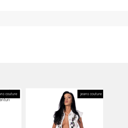
ans couture
jeans couture
nturi