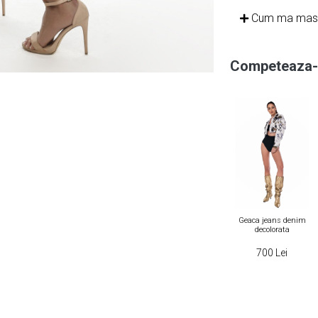
Cum ma mas
Competeaza-t
ans denim,
Geaca jeans gri cu
Geaca jeans neagra cu
Geaca jeans denim
ata cu lant
franjuri argintii
lanturi
decolorata
s si perle
ensionate
699 Lei
699 Lei
700 Lei
 Lei