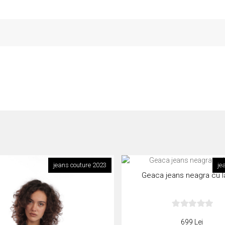
jeans couture 2023
je
Geaca jeans neagra cu la
699 Lei