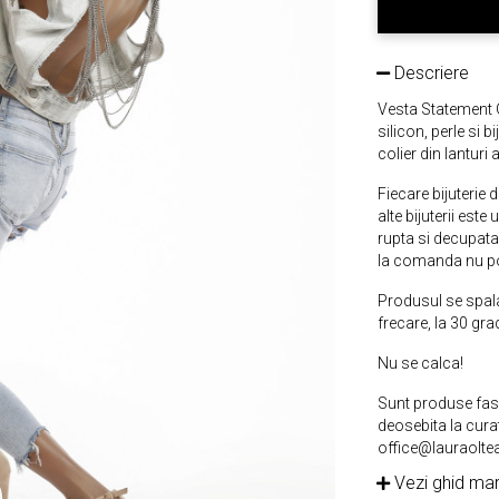
Descriere
Vesta Statement G
silicon, perle si 
colier din lanturi a
Fiecare bijuterie d
alte bijuterii este
rupta si decupata
la comanda nu pot
Produsul se spala 
frecare, la 30 gra
Nu se calca!
Sunt produse fash
deosebita la cura
office@lauraolte
Vezi ghid mar