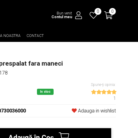
0
0
Bun venit
Contul meu
EA NOASTRA
CONTACT
prespalat fara maneci
 178
Spune-ţi opinia:
In stoc
1
0730036000
Adauga in wishlist
Adaugă în Coş