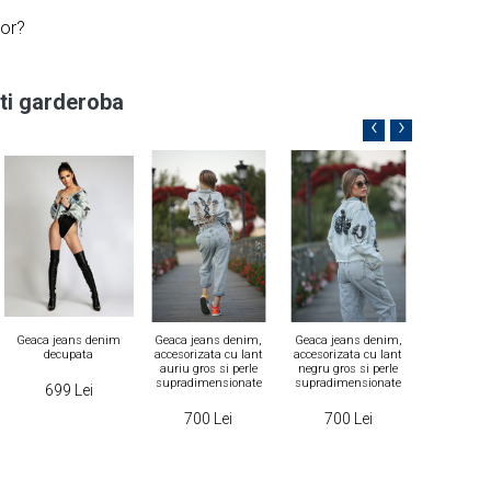
or?
i garderoba
‹
›
Geaca jeans denim
Geaca jeans denim,
Geaca jeans denim,
Geaca jea
decupata
accesorizata cu lant
accesorizata cu lant
franjuri 
auriu gros si perle
negru gros si perle
supradimensionate
supradimensionate
699 Lei
699
700 Lei
700 Lei