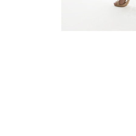
Geaca jeans denim
Geaca jeans denim,
Geaca je
decupata
accesorizata cu lant
accesoriz
auriu gros si perle
negru gro
supradimensionate
supradim
699 Lei
700 Lei
700