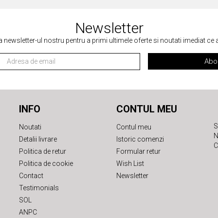
Newsletter
a newsletter-ul nostru pentru a primi ultimele oferte si noutati imediat ce
Abo
INFO
CONTUL MEU
S
Noutati
Contul meu
N
Detalii livrare
Istoric comenzi
C
Politica de retur
Formular retur
Politica de cookie
Wish List
Contact
Newsletter
Testimonials
SOL
ANPC